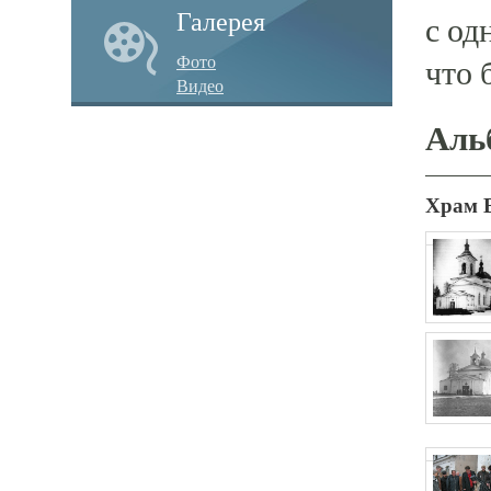
Галерея
с од
Фото
что 
Видео
Аль
Храм 