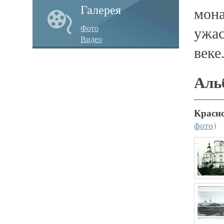
Галерея
мона
Фото
ужас
Видео
веке
Аль
Красн
фото
)