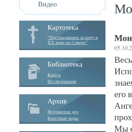
Видео
Мо
Картотека
Мон
“Пострадавшие за веру в
XX веке на Севере”
05.10.
Весь
Библиотека
Испо
Книги
знае
Исследования
его 
Архив
Анге
Фотокопии дел
прох
Крестные ходы
Мы с