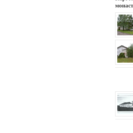
монас