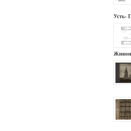
Усть- 
Живон