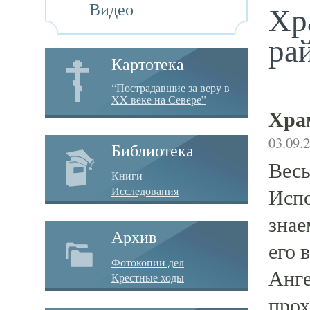
Видео
Хр
ра
Картотека
“Пострадавшие за веру в
XX веке на Севере”
Хра
03.09.
Библиотека
Весь
Книги
Исследования
Испо
знае
Архив
его 
Фотокопии дел
Анге
Крестные ходы
прох