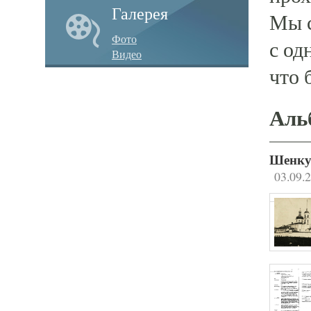
Галерея
Мы с
Фото
с од
Видео
что 
Аль
Шенку
03.09.