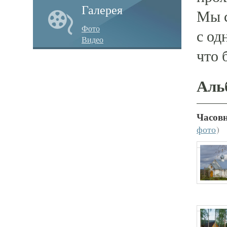
Галерея
Мы с
Фото
с од
Видео
что 
Аль
Часовн
фото
)