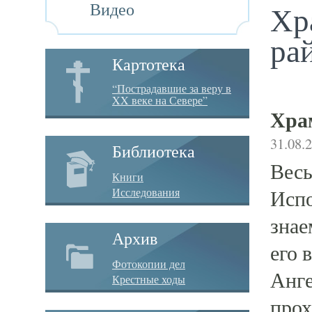
Видео
Хр
ра
Картотека
“Пострадавшие за веру в
XX веке на Севере”
Хра
31.08.
Библиотека
Весь
Книги
Исследования
Испо
знае
Архив
его 
Фотокопии дел
Анге
Крестные ходы
прох