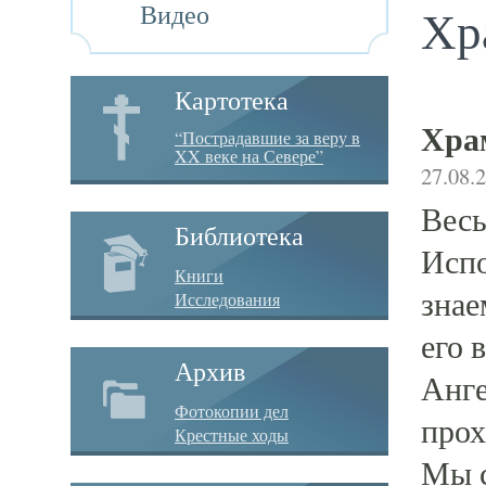
Видео
Хр
Картотека
Хра
“Пострадавшие за веру в
XX веке на Севере”
27.08.
Весь
Библиотека
Испо
Книги
знае
Исследования
его 
Архив
Анге
Фотокопии дел
прох
Крестные ходы
Мы с