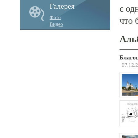
Галерея
с од
Фото
что 
Видео
Аль
Благов
07.12.