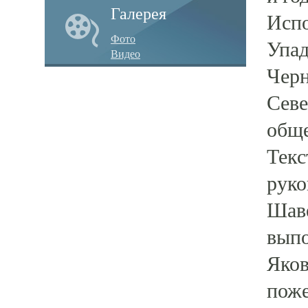
Галерея
Испо
Фото
Упад
Видео
Черн
Севе
обще
Текс
руко
Шаве
вып
Яков
поже