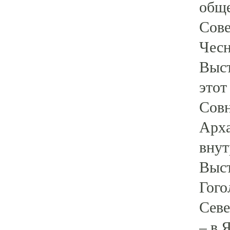
обще
Сове
Чесн
Выст
этот
Совн
Арха
внут
Выст
Гого
Севе
– в 