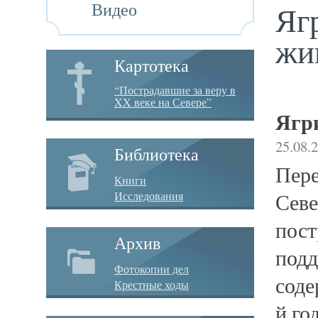
Видео
Яг
жи
Картотека
“Пострадавшие за веру в
XX веке на Севере”
Ягр
25.08.
Библиотека
Пере
Книги
Исследования
Севе
пост
Архив
подд
Фотокопии дел
соде
Крестные ходы
й го