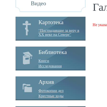
Видео
Га
Картотека
Не указа
“Пострадавшие за веру в
XX веке на Севере”
Библиотека
Книги
Исследования
Архив
Фотокопии дел
Крестные ходы