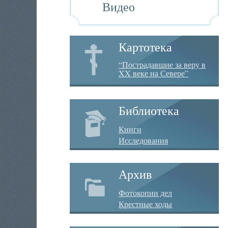
Видео
Картотека
“Пострадавшие за веру в
XX веке на Севере”
Библиотека
Книги
Исследования
Архив
Фотокопии дел
Крестные ходы