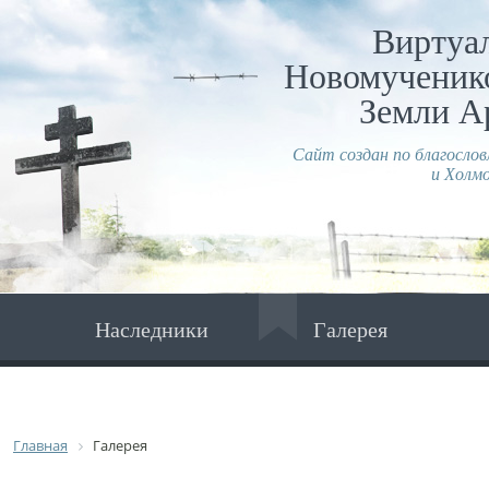
Виртуа
Новомученико
Земли А
Сайт создан по благосло
и Холмо
Наследники
Галерея
Главная
Галерея