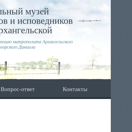
льный музей
в и исповедников
рхангельской
влению митрополита Архангельского
горского Даниила
Вопрос-ответ
Контакты