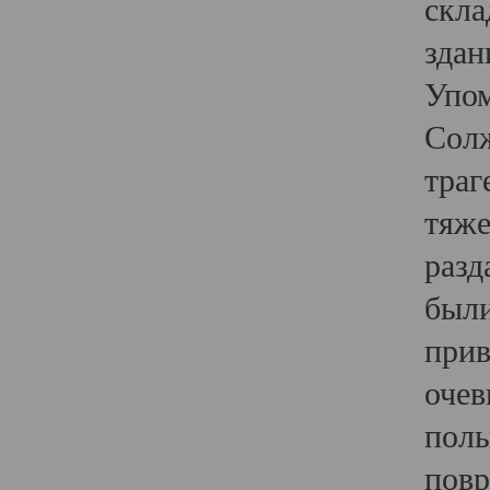
скла
здан
Упом
Солж
траг
тяже
разд
были
прив
очев
полы
повр