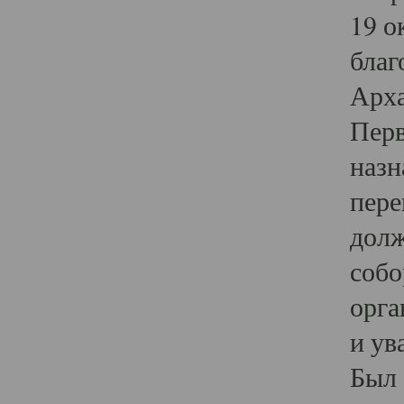
19 о
благ
Арха
Перв
назн
пере
долж
собо
орга
и ув
Был 