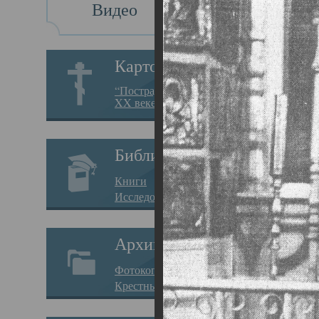
Видео
Св
Картотека
Свя
“Пострадавшие за веру в
XX веке на Севере”
19.05.
Исто
Библиотека
Арха
Книги
Один
Исследования
нахо
Архив
Свят
Фотокопии дел
Вопр
Крестные ходы
затр