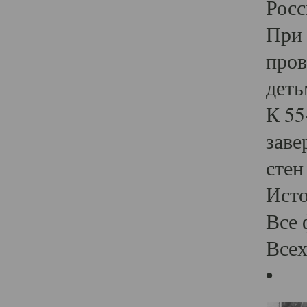
Росс
При 
пров
деть
К 55
заве
стен
Ист
Все 
Всех
•