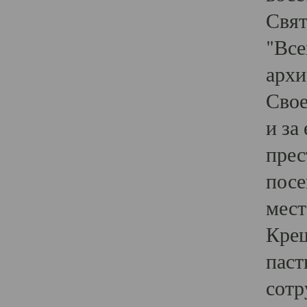
Свят
"Все
архи
Свое
и за
прес
посе
мест
Крещ
паст
сотр