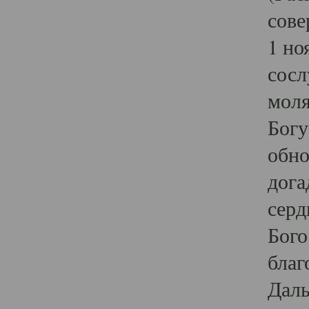
сове
1 но
сосл
моля
Богу
обно
дога
серд
Бого
благ
Даль