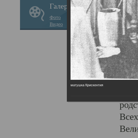
Галерея
стар
Фото
храм
Видео
нося
Епар
о по
Госу
Пав
матушка Крискентия
Плот
родс
Всех
Вели