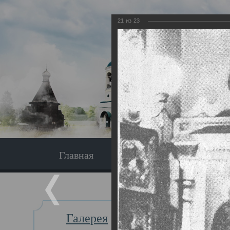
21
из
23
Главная
Экскурсия
Главная
Галерея