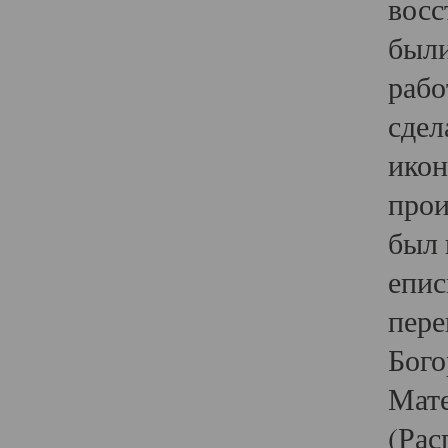
восс
были
рабо
сдел
икон
прои
был 
епис
пере
Бого
Мате
(Рас