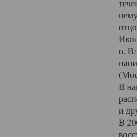
тече
нему
отцо
Икон
о. В
напи
(Мос
В на
расп
и др
В 20
восс