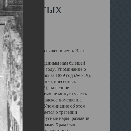
сех Святых
а Обводном канале, освящен в честь Всех
лен, но по данным переданным нам бывшей
ыл воздвигнут в 1864 году. Упоминание о
архиальных ведомостях за 1889 год (№ 8, 9),
в Государственного банка, внесенных
жденной Плотниковой), на вечное
а веру храм Всех Святых не минута участь
крыт и превращен в складское помещение.
ен пересыльный пункт. Упоминание об этом
ЛАГ". В ней упоминается о трагедии
 оборвались восьми ярусные нары, раздавив
но на кладбище при храме. Храм был
, были снесены купол и звонница,