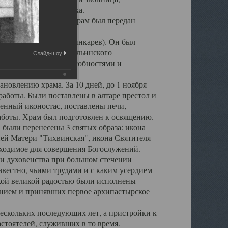
 повреждена штукатурка.
ия епископа Леонтия, храм был передан
игумен о. Серафим (Шинкарев). Он был
 настоятеля Свято - Ильинского
Слайд-шоу:
рганизаторскими способностями и
новлению храма. За 10 дней, до 1 ноября
аботы. Были поставлены в алтаре престол и
енный иконостас, поставлены печи,
аботы. Храм был подготовлен к освящению.
 были перенесены 3 святых образа: икона
ей Матери "Тихвинская", икона Святителя
обходимое для совершения Богослужений.
и духовенства при большом стечении
вестно, чьими трудами и с каким усердием
акой великой радостью были исполнены
нием и принявших первое архипастырское
ескольких последующих лет, а пристройки к
стоятелей, служивших в то время.