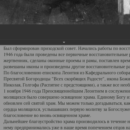
разобраны полы и печи, замурованы окна, обрезана проводка,
19 октября 1946 года по ходатайству прихожан, с благословен
Архангельской епархии.
Первым, после обновления храма, настоятелем был назначен 
переведен на место настоятеля храма Всех Святых с должности
кафедрального собора. Отец Серафим обладал выдающимися о
пользовался любовью и уважением прихожан.
Был сформирован приходской совет. Начались работы по восста
1946 года были проведены все первичные восстановительные р
жертвенник, сделаны оконные проемы и рамы, поставлен врем
развешаны иконы и произведены другие восстановительные р
По благословению епископа Леонтия из Кафедрального собора
Пресвятой Богородицы "Всех скорбящих Радосте", икона Божи
Николая, Голгофа (Распятие с предстоящими), а также все не
1 ноября 1946 года Преосвященнейшим Леонтием в сослужени
молящихся было совершено освящение храма. Единому Богу из
обновлен сей святой храм. Мы можем только догадываться, к
сердца молящихся, услышавших первую молитву за Богослуже
благословение во вновь освященном храме.
Дальнейшее благоустройство храма производилось в течение н
нему предпринимались уже в наше время попечением отцов на