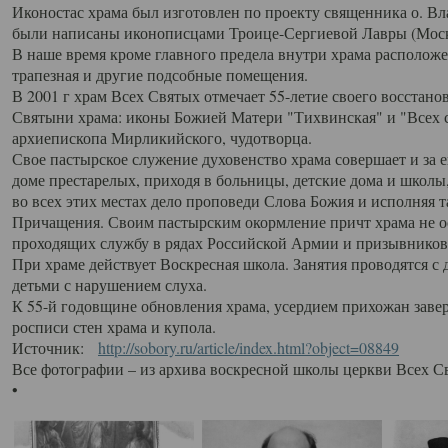
Иконостас храма был изготовлен по проекту священника о. В
были написаны иконописцами Троице-Сергиевой Лавры (Моск
В наше время кроме главного предела внутри храма располож
трапезная и другие подсобные помещения.
В 2001 г храм Всех Святых отмечает 55-летие своего восстано
Святыни храма: иконы Божией Матери "Тихвинская" и "Всех с
архиепископа Мирликийского, чудотворца.
Свое пастырское служение духовенство храма совершает и за 
доме престарелых, приходя в больницы, детские дома и школы
во всех этих местах дело проповеди Слова Божия и исполняя 
Причащения. Своим пастырским окормление причт храма не ос
проходящих службу в рядах Российской Армии и призывников
При храме действует Воскресная школа. Занятия проводятся с 
детьми с нарушением слуха.
К 55-й годовщине обновления храма, усердием прихожан заве
росписи стен храма и купола.
Источник:
http://sobory.ru/article/index.html?object=08849
Все фотографии – из архива воскресной школы церкви Всех С
•