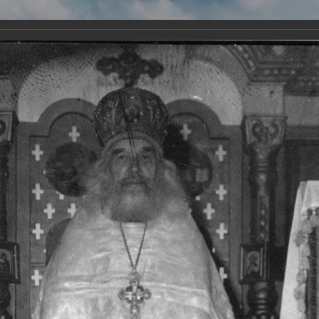
Виртуа
Новомученико
Земли А
Сайт создан по благосло
и Холмо
Наследники
Галерея
Главная
Галерея
Храмы-мученики Архангельска
Храм Всех