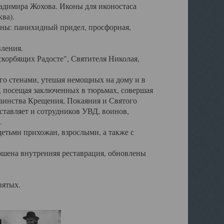
ладимира Жохова. Иконы для иконостаса
ва).
ены: панихидный придел, просфорная,
вления.
корбящих Радосте", Святителя Николая,
его стенами, утешая немощных на дому и в
, посещая заключенных в тюрьмах, совершая
таинства Крещения, Покаяния и Святого
тавляет и сотрудников УВД, воинов,
.
детьми прихожан, взрослыми, а также с
ршена внутренняя реставрация, обновлены
вятых.