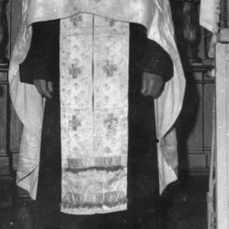
Священники церкви В
Священники церкви Всех Святых
19.05.2016
Историческое описание церкви Всех Святых в г. Архангельск
Один из старейших храмов Архангельска, который находится н
Святых.
Вопрос о времени строительства храма несколько затрудните
старостой храма Крискентией Антоновной Аверкиевой, храм б
храме, носящем имя Всех Святых, находим в Архангельских Еп
речь идет о пожертвовании в виде постоянно доходных билето
купчихой П гильдии - Павлой Михайловной Шингаревой (уро
поминовение своих родственников. В лихую годину гонений н
тысяч храмов по всей Руси Великой. В 1927 году храм был за
Есть сведения, что в 30-е годы в здании храма был располож
можно найти в книге Александра Солженицына "Архипелаг ГУ
происшедшей в здании храма в 30-е годы. Под тяжестью людей
между собой множество людей. Похоронены они были поспеш
приведен в полное запустение. Как свидетельствуют очевидцы