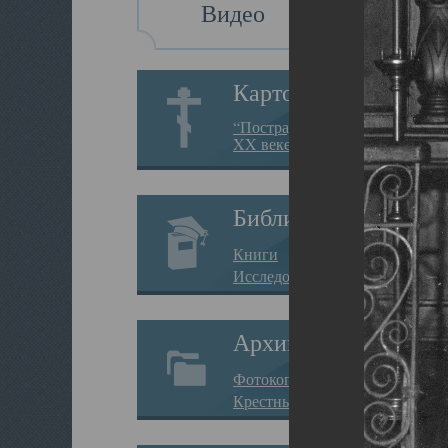
Видео
Картотека
“Пострадавшие за веру в
XX веке на Севере”
Библиотека
Книги
Исследования
Архив
Фотокопии дел
Крестные ходы