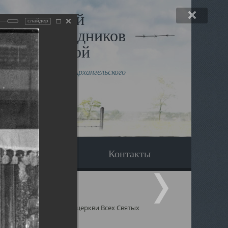
льный музей
слайдер
в и исповедников
рхангельской
влению митрополита Архангельского
горского Даниила
Вопрос-ответ
Контакты
 Святых
Священники церкви Всех Святых