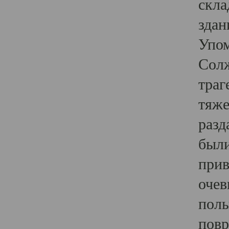
скла
здан
Упом
Солж
траг
тяже
разд
были
прив
очев
полы
повр