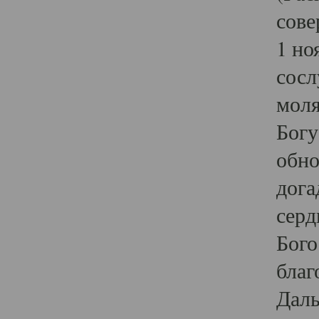
сове
1 но
сосл
моля
Богу
обно
дога
серд
Бого
благ
Даль