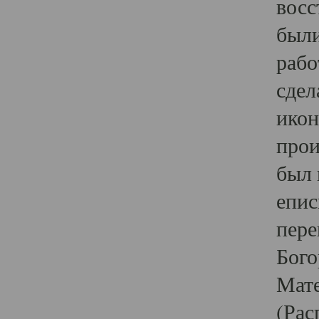
восс
были
рабо
сдел
икон
прои
был 
епис
пере
Бого
Мате
(Рас