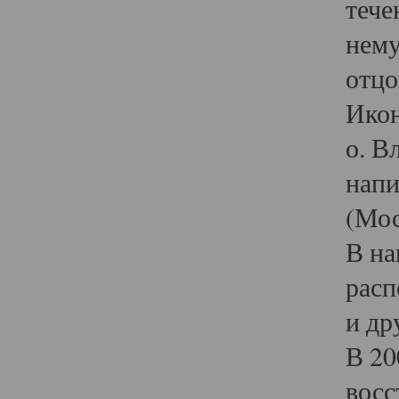
тече
нему
отцо
Икон
о. В
напи
(Мос
В на
расп
и др
В 20
восс