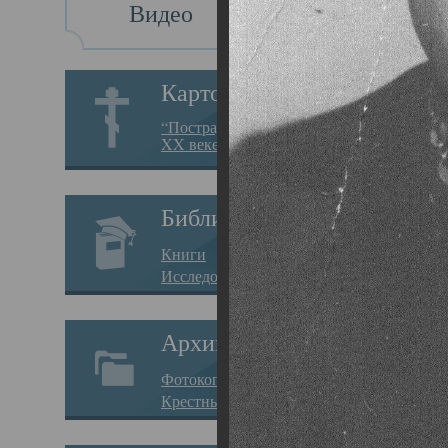
Видео
Св
Картотека
Свя
“Пострадавшие за веру в
XX веке на Севере”
19.05.
Исто
Библиотека
Арха
Книги
Один
Исследования
нахо
Архив
Свят
Фотокопии дел
Вопр
Крестные ходы
затр