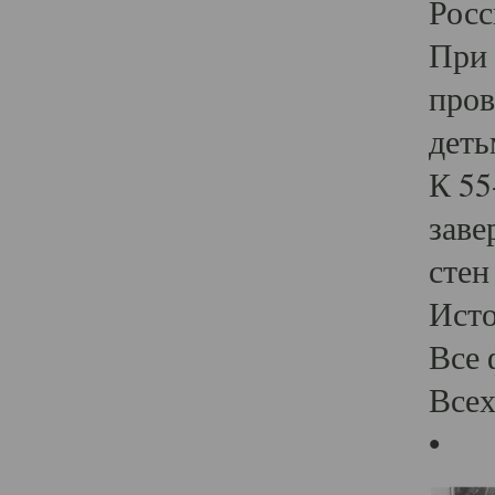
Росс
При 
пров
деть
К 55
заве
стен
Ист
Все 
Всех
•