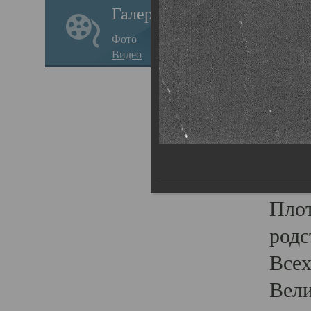
Галерея
стар
Фото
храм
Видео
нося
Епар
о по
Госу
Пав
Плот
родс
Всех
Вели