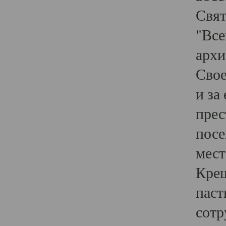
Свят
"Все
архи
Свое
и за
прес
посе
мест
Крещ
паст
сотр