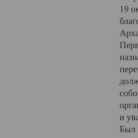
19 о
благ
Арха
Перв
назн
пере
долж
собо
орга
и ув
Был 