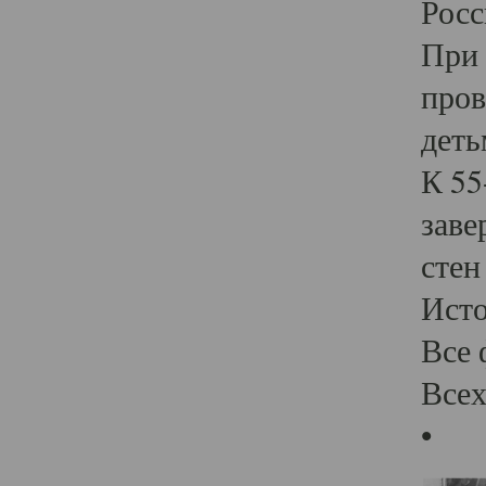
Росс
При 
пров
деть
К 55
заве
стен
Ист
Все 
Всех
•