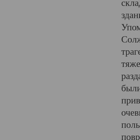
скла
здан
Упом
Солж
траг
тяже
разд
были
прив
очев
полы
повр