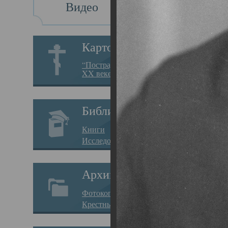
Видео
Св
Картотека
Свя
“Пострадавшие за веру в
XX веке на Севере”
19.05.
Исто
Библиотека
Арха
Книги
Один
Исследования
нахо
Архив
Свят
Фотокопии дел
Вопр
Крестные ходы
затр