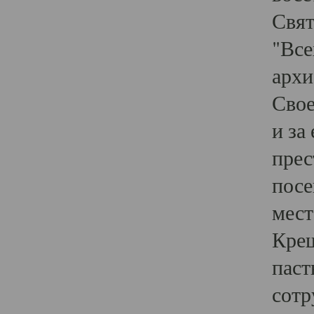
Свят
"Все
архи
Свое
и за
прес
посе
мест
Крещ
паст
сотр