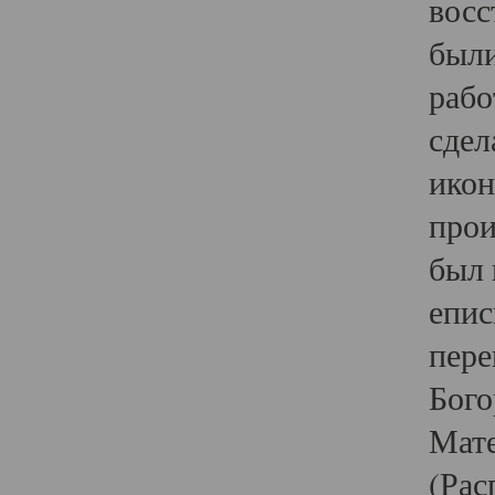
восс
были
рабо
сдел
икон
прои
был 
епис
пере
Бого
Мате
(Рас