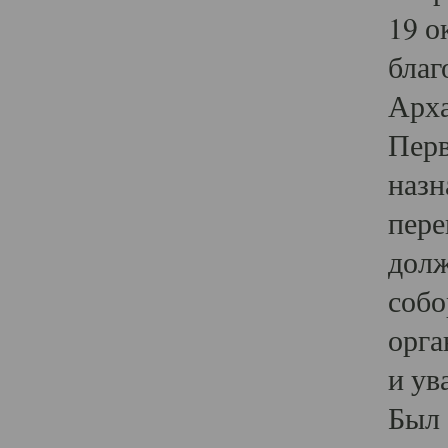
19 о
благ
Арха
Перв
назн
пере
долж
собо
орга
и ув
Был 