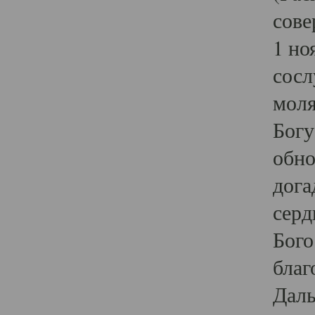
сове
1 но
сосл
моля
Богу
обно
дога
серд
Бого
благ
Даль