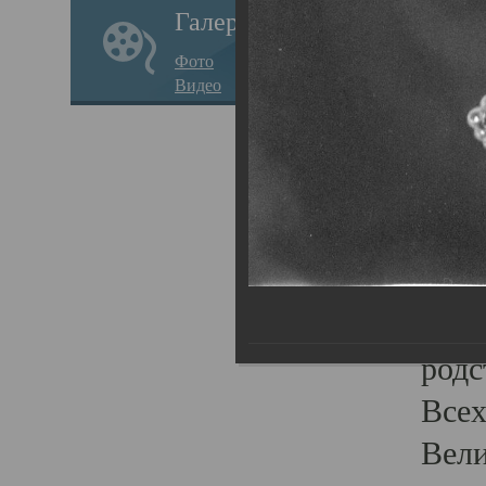
Галерея
стар
Фото
храм
Видео
нося
Епар
о по
Госу
Пав
Плот
родс
Всех
Вели