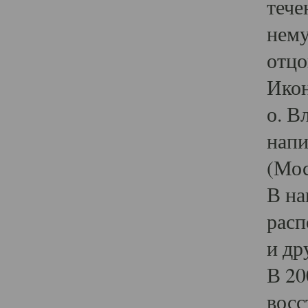
тече
нему
отцо
Икон
о. В
напи
(Мос
В на
расп
и др
В 20
восс