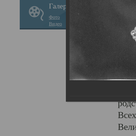
Галерея
стар
Фото
храм
Видео
нося
Епар
о по
Госу
Пав
Плот
родс
Всех
Вели