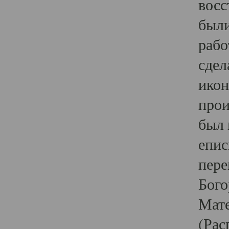
восс
были
рабо
сдел
икон
прои
был 
епис
пере
Бого
Мате
(Рас