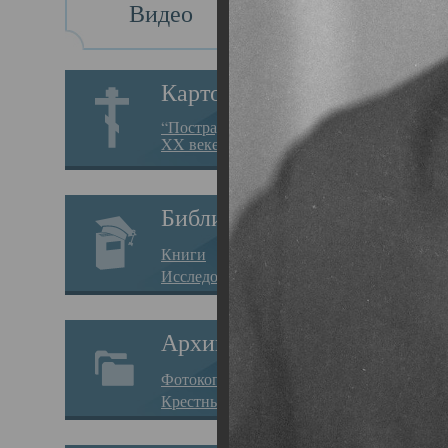
Видео
Св
Картотека
Свя
“Пострадавшие за веру в
XX веке на Севере”
19.05.
Исто
Библиотека
Арха
Книги
Один
Исследования
нахо
Архив
Свят
Фотокопии дел
Вопр
Крестные ходы
затр