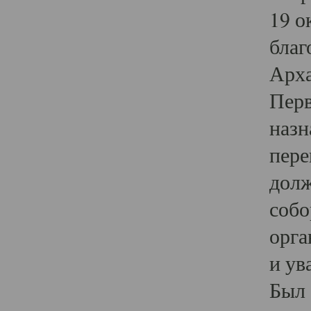
19 о
благ
Арха
Перв
назн
пере
долж
собо
орга
и ув
Был 