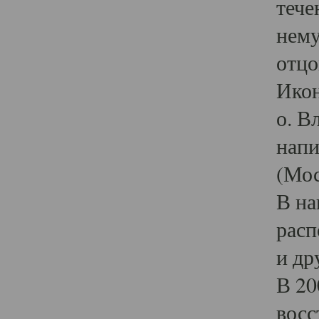
тече
нему
отцо
Икон
о. В
напи
(Мос
В на
расп
и др
В 20
восс