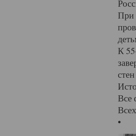
Росс
При 
пров
деть
К 55
заве
стен
Ист
Все 
Всех
•