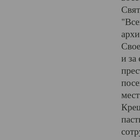
Свят
"Все
архи
Свое
и за
прес
посе
мест
Крещ
паст
сотр