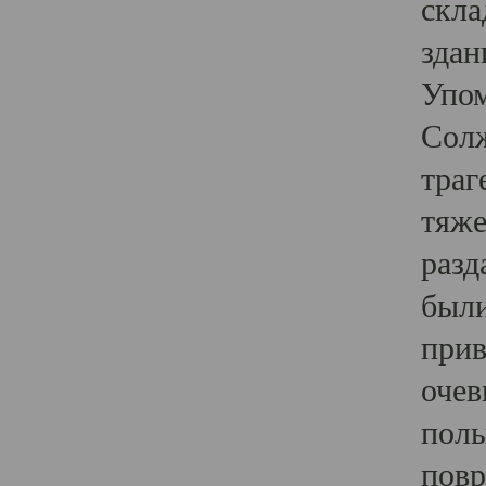
скла
здан
Упом
Солж
траг
тяже
разд
были
прив
очев
полы
повр