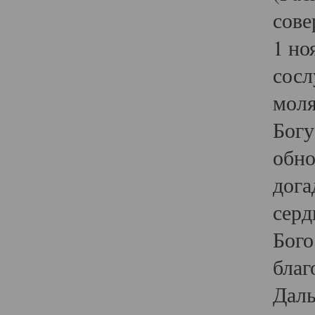
сове
1 но
сосл
моля
Богу
обно
дога
серд
Бого
благ
Даль