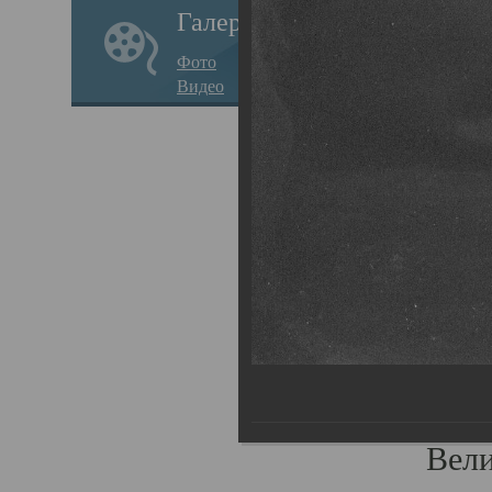
Галерея
стар
Фото
храм
Видео
нося
Епар
о по
Госу
Пав
Плот
родс
Всех
Вели