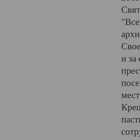
Свят
"Все
архи
Свое
и за
прес
посе
мест
Крещ
паст
сотр