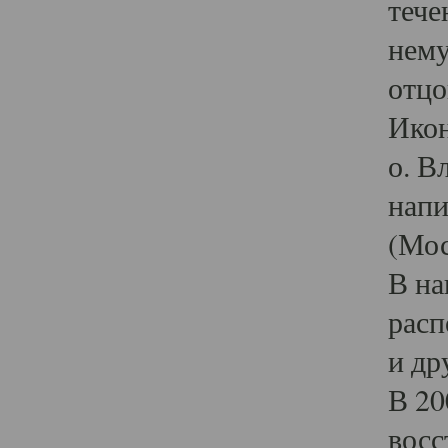
тече
нему
отцо
Икон
о. В
напи
(Мос
В на
расп
и др
В 20
восс