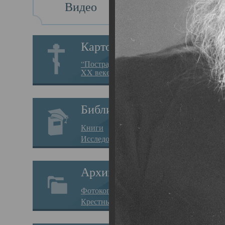
Видео
Св
Картотека
Свя
“Пострадавшие за веру в
XX веке на Севере”
19.05.
Исто
Библиотека
Арха
Книги
Один
Исследования
нахо
Архив
Свят
Фотокопии дел
Вопр
Крестные ходы
затр