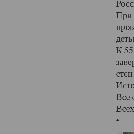
Росс
При 
пров
деть
К 55
заве
стен
Ист
Все 
Всех
•