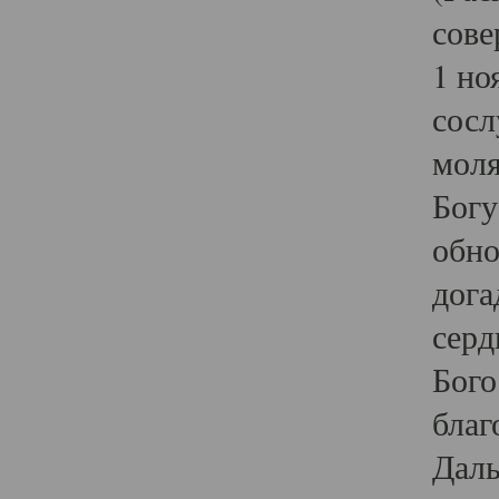
сове
1 но
сосл
моля
Богу
обно
дога
серд
Бого
благ
Даль