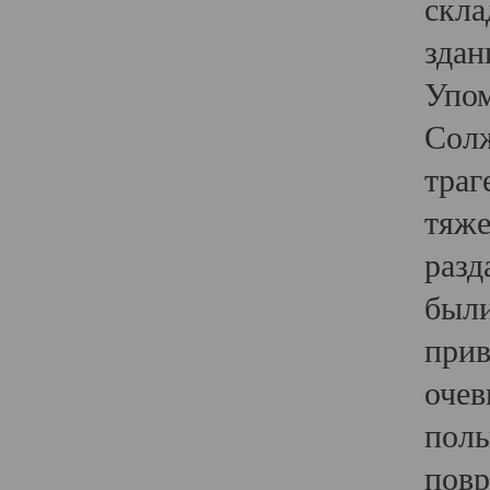
скла
здан
Упом
Солж
траг
тяже
разд
были
прив
очев
полы
повр