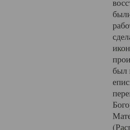
восс
были
рабо
сдел
икон
прои
был 
епис
пере
Бого
Мате
(Рас