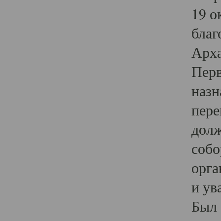
19 о
благ
Арха
Перв
назн
пере
долж
собо
орга
и ув
Был 