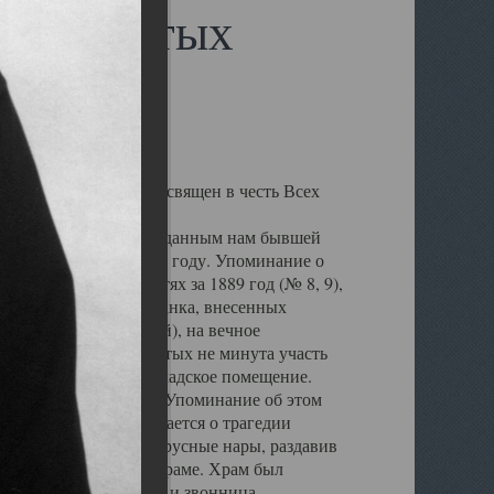
сех Святых
а Обводном канале, освящен в честь Всех
лен, но по данным переданным нам бывшей
ыл воздвигнут в 1864 году. Упоминание о
архиальных ведомостях за 1889 год (№ 8, 9),
в Государственного банка, внесенных
жденной Плотниковой), на вечное
а веру храм Всех Святых не минута участь
крыт и превращен в складское помещение.
ен пересыльный пункт. Упоминание об этом
ЛАГ". В ней упоминается о трагедии
 оборвались восьми ярусные нары, раздавив
но на кладбище при храме. Храм был
, были снесены купол и звонница,