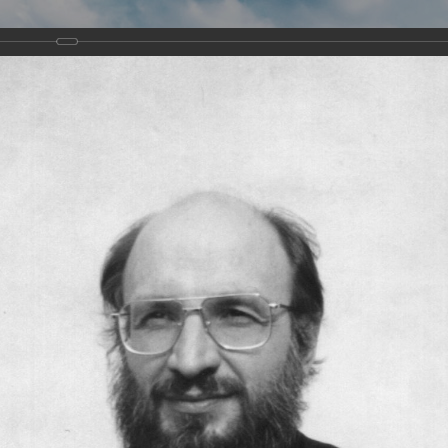
Виртуа
Новомученико
Земли А
Сайт создан по благосло
и Холмо
Наследники
Галерея
Главная
Галерея
Храмы-мученики Архангельска
Храм Всех