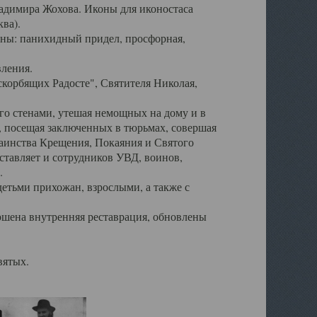
ладимира Жохова. Иконы для иконостаса
ва).
ены: панихидный придел, просфорная,
вления.
корбящих Радосте", Святителя Николая,
его стенами, утешая немощных на дому и в
, посещая заключенных в тюрьмах, совершая
таинства Крещения, Покаяния и Святого
тавляет и сотрудников УВД, воинов,
.
детьми прихожан, взрослыми, а также с
ршена внутренняя реставрация, обновлены
вятых.