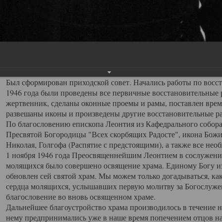
разобраны полы и печи, замурованы окна, обрезана проводка,
19 октября 1946 года по ходатайству прихожан, с благословен
Архангельской епархии.
Первым, после обновления храма, настоятелем был назначен 
переведен на место настоятеля храма Всех Святых с должности
кафедрального собора. Отец Серафим обладал выдающимися о
пользовался любовью и уважением прихожан.
Был сформирован приходской совет. Начались работы по восста
1946 года были проведены все первичные восстановительные р
жертвенник, сделаны оконные проемы и рамы, поставлен врем
развешаны иконы и произведены другие восстановительные р
По благословению епископа Леонтия из Кафедрального собора
Пресвятой Богородицы "Всех скорбящих Радосте", икона Божи
Николая, Голгофа (Распятие с предстоящими), а также все не
1 ноября 1946 года Преосвященнейшим Леонтием в сослужени
молящихся было совершено освящение храма. Единому Богу из
обновлен сей святой храм. Мы можем только догадываться, к
сердца молящихся, услышавших первую молитву за Богослуже
благословение во вновь освященном храме.
Дальнейшее благоустройство храма производилось в течение н
нему предпринимались уже в наше время попечением отцов на