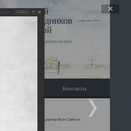
льный музей
слайдер
в и исповедников
рхангельской
влению митрополита Архангельского
горского Даниила
Вопрос-ответ
Контакты
 Святых
Священники церкви Всех Святых