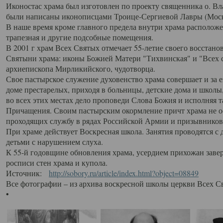
Иконостас храма был изготовлен по проекту священника о. В
были написаны иконописцами Троице-Сергиевой Лавры (Моск
В наше время кроме главного предела внутри храма располож
трапезная и другие подсобные помещения.
В 2001 г храм Всех Святых отмечает 55-летие своего восстано
Святыни храма: иконы Божией Матери "Тихвинская" и "Всех с
архиепископа Мирликийского, чудотворца.
Свое пастырское служение духовенство храма совершает и за 
доме престарелых, приходя в больницы, детские дома и школы
во всех этих местах дело проповеди Слова Божия и исполняя 
Причащения. Своим пастырским окормление причт храма не ос
проходящих службу в рядах Российской Армии и призывников
При храме действует Воскресная школа. Занятия проводятся с 
детьми с нарушением слуха.
К 55-й годовщине обновления храма, усердием прихожан заве
росписи стен храма и купола.
Источник:
http://sobory.ru/article/index.html?object=08849
Все фотографии – из архива воскресной школы церкви Всех С
•