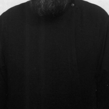
Священники церкви В
Священники церкви Всех Святых
19.05.2016
Историческое описание церкви Всех Святых в г. Архангельск
Один из старейших храмов Архангельска, который находится н
Святых.
Вопрос о времени строительства храма несколько затрудните
старостой храма Крискентией Антоновной Аверкиевой, храм б
храме, носящем имя Всех Святых, находим в Архангельских Еп
речь идет о пожертвовании в виде постоянно доходных билето
купчихой П гильдии - Павлой Михайловной Шингаревой (уро
поминовение своих родственников. В лихую годину гонений н
тысяч храмов по всей Руси Великой. В 1927 году храм был за
Есть сведения, что в 30-е годы в здании храма был располож
можно найти в книге Александра Солженицына "Архипелаг ГУ
происшедшей в здании храма в 30-е годы. Под тяжестью людей
между собой множество людей. Похоронены они были поспеш
приведен в полное запустение. Как свидетельствуют очевидцы