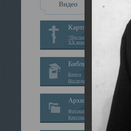
Видео
Картотека
“Пострадавшие за веру в
XX веке на Севере”
Библиотека
Книги
Исследования
Архив
Фотокопии дел
Крестные ходы