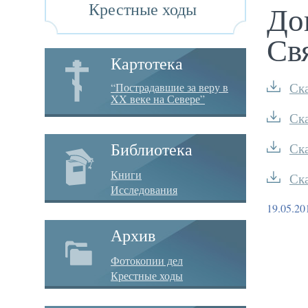
Крестные ходы
До
Св
Картотека
“Пострадавшие за веру в
Ск
XX веке на Севере”
Ск
Библиотека
Ск
Книги
Ск
Исследования
19.05.20
Архив
Фотокопии дел
Крестные ходы