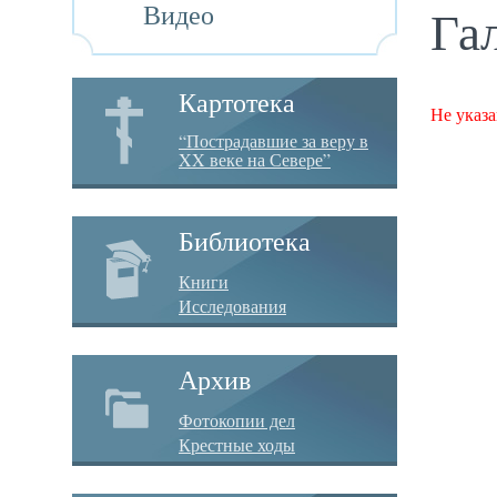
Видео
Га
Картотека
Не указа
“Пострадавшие за веру в
XX веке на Севере”
Библиотека
Книги
Исследования
Архив
Фотокопии дел
Крестные ходы