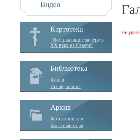
Видео
Га
Картотека
Не указа
“Пострадавшие за веру в
XX веке на Севере”
Библиотека
Книги
Исследования
Архив
Фотокопии дел
Крестные ходы