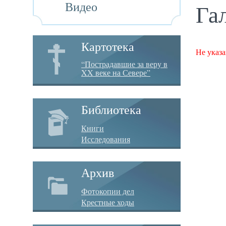
Видео
Га
Картотека
Не указа
“Пострадавшие за веру в
XX веке на Севере”
Библиотека
Книги
Исследования
Архив
Фотокопии дел
Крестные ходы