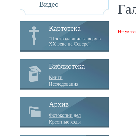
Видео
Га
Картотека
Не указа
“Пострадавшие за веру в
XX веке на Севере”
Библиотека
Книги
Исследования
Архив
Фотокопии дел
Крестные ходы