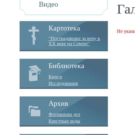
Видео
Га
Картотека
Не указа
“Пострадавшие за веру в
XX веке на Севере”
Библиотека
Книги
Исследования
Архив
Фотокопии дел
Крестные ходы