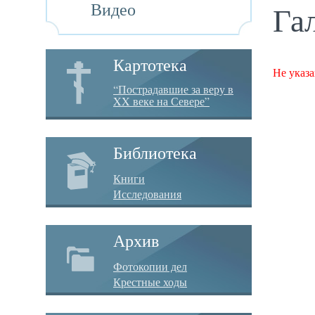
Видео
Га
Картотека
Не указа
“Пострадавшие за веру в
XX веке на Севере”
Библиотека
Книги
Исследования
Архив
Фотокопии дел
Крестные ходы