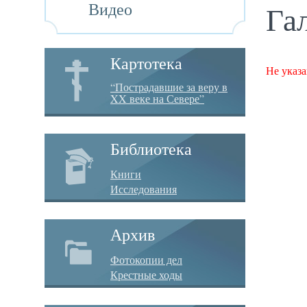
Видео
Га
Картотека
Не указа
“Пострадавшие за веру в
XX веке на Севере”
Библиотека
Книги
Исследования
Архив
Фотокопии дел
Крестные ходы