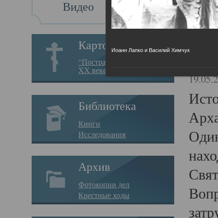
Видео
Св
Картотека
Иоанн Лапко и Василий Химчук
Свя
“Пострадавшие за веру в
XX веке на Севере”
19.05.
Исто
Библиотека
Арха
Книги
Один
Исследования
нахо
Архив
Свят
Фотокопии дел
Вопр
Крестные ходы
затр