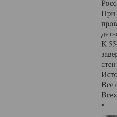
Росс
При 
пров
деть
К 55
заве
стен
Ист
Все 
Всех
•