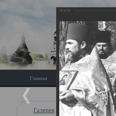
15
из
23
Главная
Экскурсия
Главная
Галерея