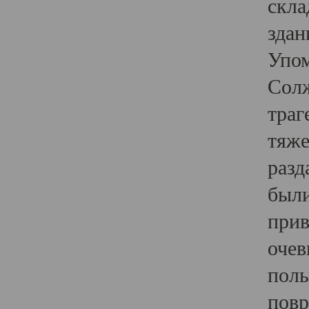
скла
здан
Упом
Солж
траг
тяже
разд
были
прив
очев
полы
повр