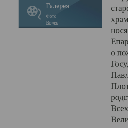
Галерея
стар
Фото
храм
Видео
нося
Епар
о по
Госу
Пав
Плот
родс
Всех
Вели