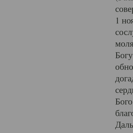
сове
1 но
сосл
моля
Богу
обно
дога
серд
Бого
благ
Даль