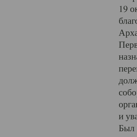
19 о
благ
Арха
Перв
назн
пере
долж
собо
орга
и ув
Был 