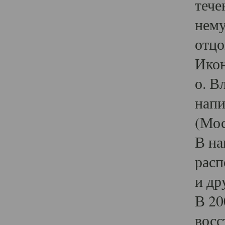
тече
нему
отцо
Икон
о. В
напи
(Мос
В на
расп
и др
В 20
восс