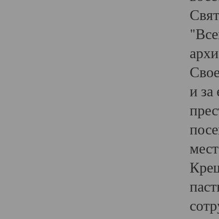
Свят
"Все
архи
Свое
и за
прес
посе
мест
Крещ
паст
сотр