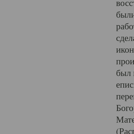
восс
были
рабо
сдел
икон
прои
был 
епис
пере
Бого
Мате
(Рас