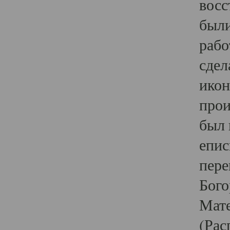
восс
были
рабо
сдел
икон
прои
был 
епис
пере
Бого
Мате
(Рас