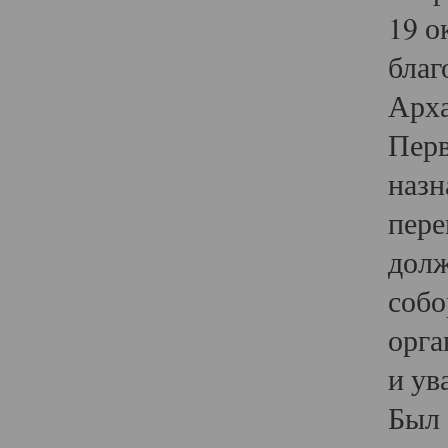
19 о
благ
Арха
Перв
назн
пере
долж
собо
орга
и ув
Был 