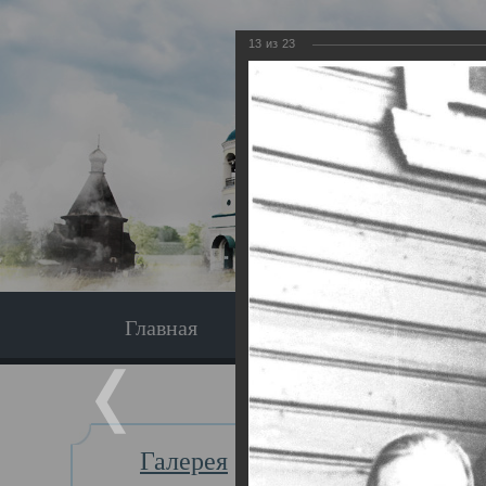
13
из
23
Главная
Экскурсия
Главная
Галерея