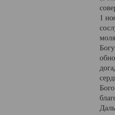
сове
1 но
сосл
моля
Богу
обно
дога
серд
Бого
благ
Даль