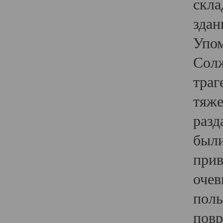
скла
здан
Упом
Солж
траг
тяже
разд
были
прив
очев
полы
повр