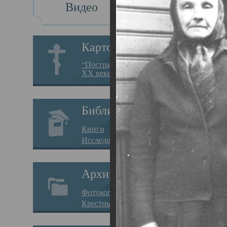
Видео
Св
Картотека
Свя
“Пострадавшие за веру в
XX веке на Севере”
19.05.
Исто
Библиотека
Арха
Книги
Один
Исследования
нахо
Архив
Свят
Фотокопии дел
Вопр
Крестные ходы
затр