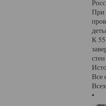
Росс
При 
пров
деть
К 55
заве
стен
Ист
Все 
Всех
•