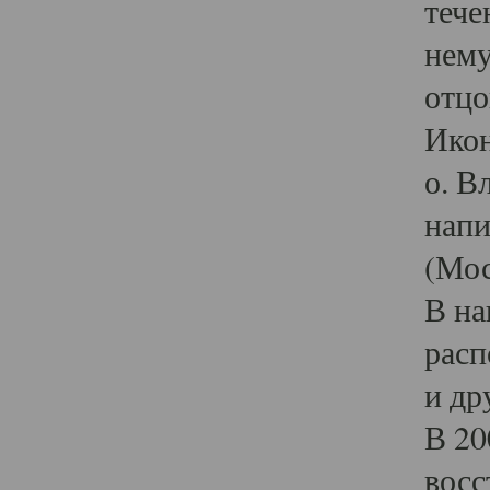
тече
нему
отцо
Икон
о. В
напи
(Мос
В на
расп
и др
В 20
восс