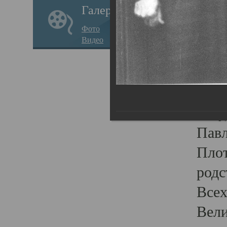
Галерея
стар
Фото
храм
Видео
нося
Епар
о по
Госу
Пав
Плот
родс
Всех
Вели