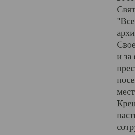
Свят
"Все
архи
Свое
и за
прес
посе
мест
Крещ
паст
сотр