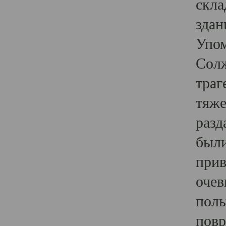
скла
здан
Упом
Солж
траг
тяже
разд
были
прив
очев
полы
повр