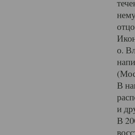
тече
нему
отцо
Икон
о. В
напи
(Мос
В на
расп
и др
В 20
восс