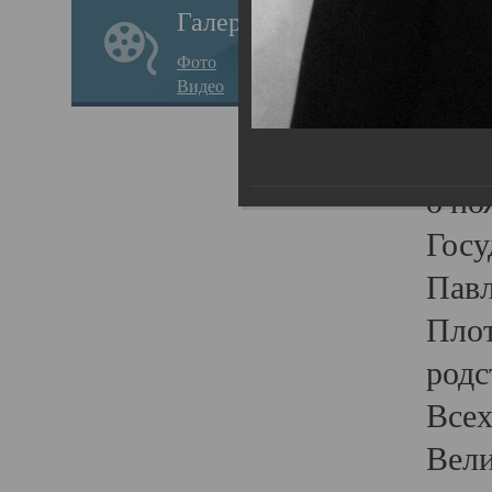
Галерея
стар
Фото
храм
Видео
нося
Епар
о по
Госу
Пав
Плот
родс
Всех
Вели