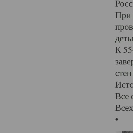
Росс
При 
пров
деть
К 55
заве
стен
Ист
Все 
Всех
•