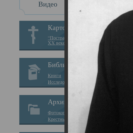
Видео
Св
Картотека
Свя
“Пострадавшие за веру в
XX веке на Севере”
19.05.
Исто
Библиотека
Арха
Книги
Один
Исследования
нахо
Архив
Свят
Фотокопии дел
Вопр
Крестные ходы
затр