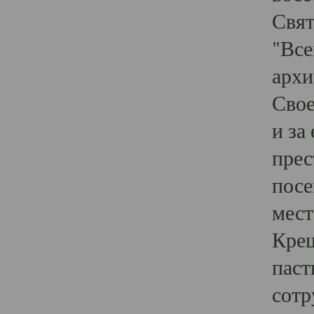
Свят
"Все
архи
Свое
и за
прес
посе
мест
Крещ
паст
сотр