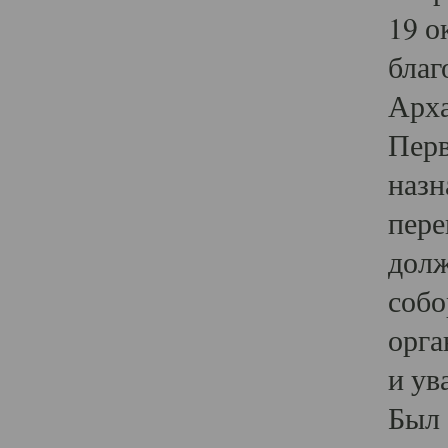
19 о
благ
Арха
Перв
назн
пере
долж
собо
орга
и ув
Был 