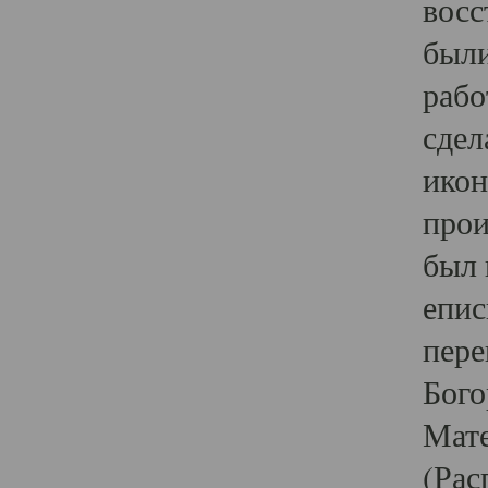
восс
были
рабо
сдел
икон
прои
был 
епис
пере
Бого
Мате
(Рас