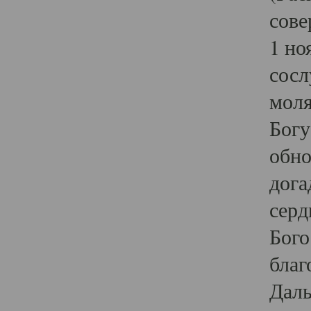
сове
1 но
сосл
моля
Богу
обно
дога
серд
Бого
благ
Даль