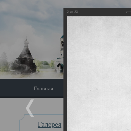
2
из
23
Главная
Экскурсия
Главная
Галерея